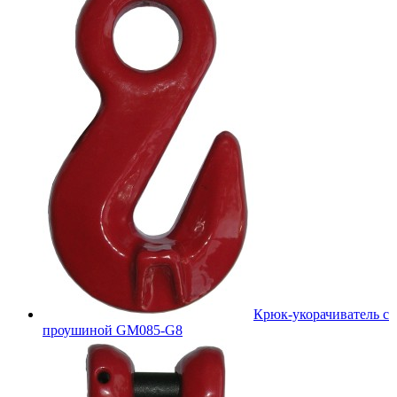
Крюк-укорачиватель с
проушиной GM085-G8