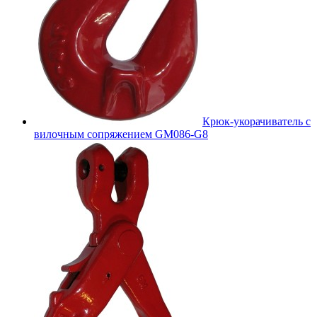
Крюк-укорачиватель с
вилочным сопряжением GM086-G8