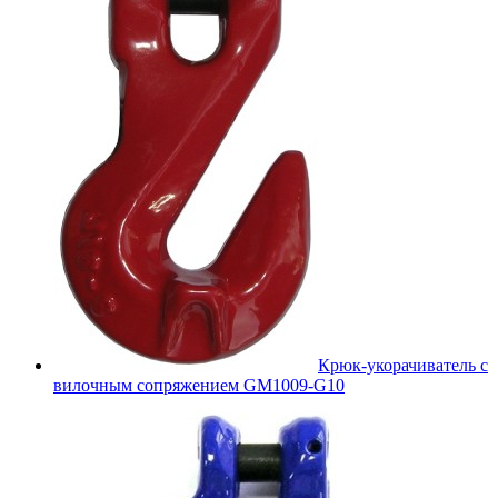
Крюк-укорачиватель с
вилочным сопряжением GM1009-G10