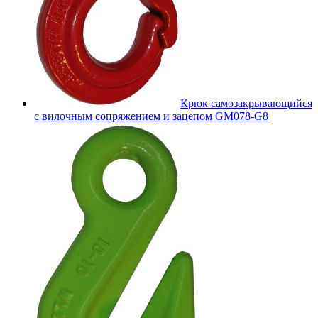
Крюк самозакрывающийся
с вилочным сопряжением и зацепом GM078-G8