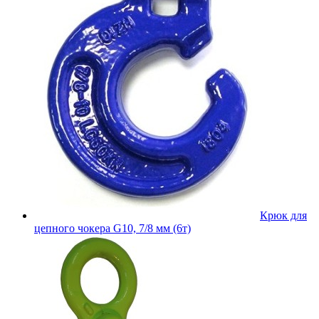
Крюк для
цепного чокера G10, 7/8 мм (6т)