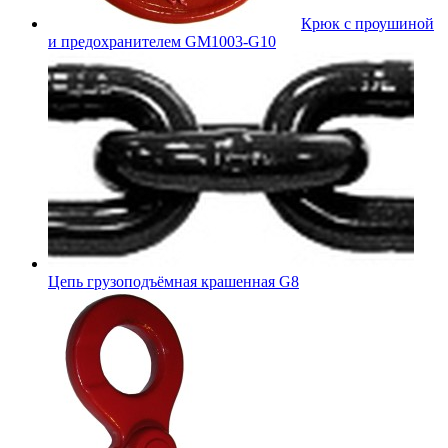
Крюк с проушиной
и предохранителем GM1003-G10
Цепь грузоподъёмная крашенная G8