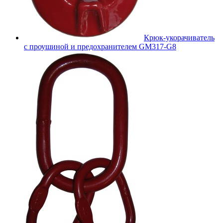
Крюк-укорачиватель
с проушиной и предохранителем GM317-G8