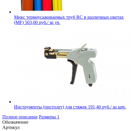
Микс термоусаживаемых труб RC в различных цветах
(MF)
503,00 руб.
/ за уп.
Инструменты (пистолет) для стяжек
191,40 руб.
/ за шт.
Полное описание
Размеры
1
Обозначение
Артикул