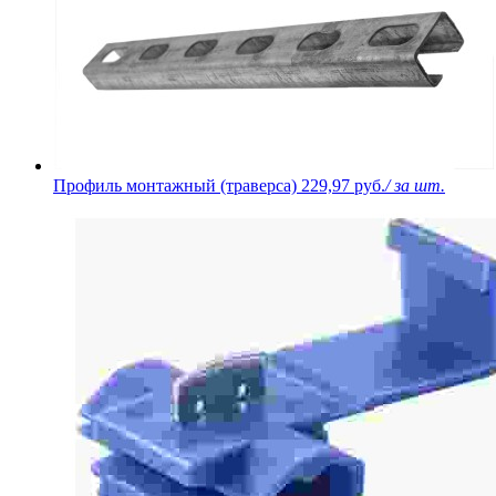
Профиль монтажный (траверса)
229,97 руб.
/ за шт.