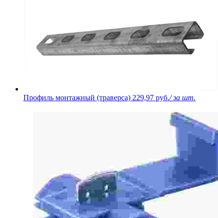
Профиль монтажный (траверса)
229,97 руб.
/ за шт.