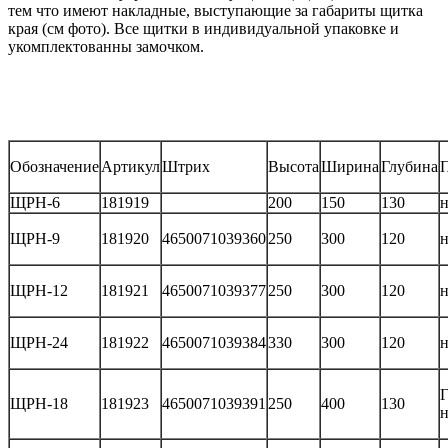
тем что имеют накладные, выступающие за габариты щитка
края (см фото). Все щитки в индивидуальной упаковке и
укомплектованны замочком.
Обозначение
Артикул
Штрих
Высота
Ширина
Глубина
ЩРН-6
181919
200
150
130
н
ЩРН-9
181920
4650071039360
250
300
120
н
ЩРН-12
181921
4650071039377
250
300
120
н
ЩРН-24
181922
4650071039384
330
300
120
н
Г
ЩРН-18
181923
4650071039391
250
400
130
н