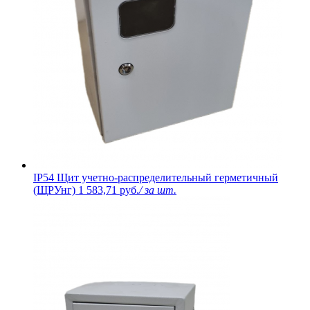
IP54 Щит учетно-распределительный герметичный
(ЩРУнг)
1 583,71 руб.
/ за шт.