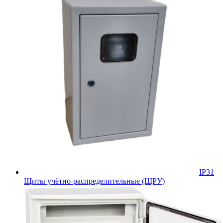
IP31
Щиты учётно-распределительные (ЩРУ)