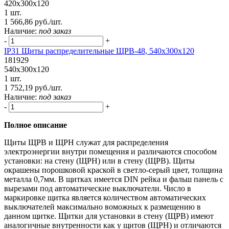
420х300х120
1 шт.
1 566,86 руб./шт.
Наличие:
под заказ
-
+
IP31 Щиты распределительные ЩРВ-48, 540х300х120
181929
540х300х120
1 шт.
1 752,19 руб./шт.
Наличие:
под заказ
-
+
Полное описание
Щиты ЩРВ и ЩРН служат для распределения
электроэнергии внутри помещения и различаются способом
установки: на стену (ЩРН) или в стену (ЩРВ). Щиты
окрашены порошковой краской в светло-серый цвет, толщина
металла 0,7мм. В щитках имеется DIN рейка и фальш панель с
вырезами под автоматические выключатели. Число в
маркировке щитка является количеством автоматических
выключателей максимально воможных к размещению в
данном щитке. Щитки для установки в стену (ЩРВ) имеют
аналогичные внутренности как у щитов (ЩРН) и отличаются