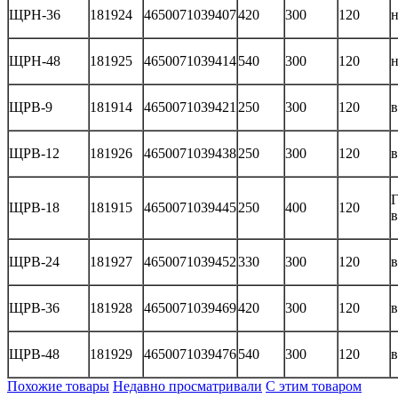
ЩРН-36
181924
4650071039407
420
300
120
н
ЩРН-48
181925
4650071039414
540
300
120
н
ЩРВ-9
181914
4650071039421
250
300
120
ЩРВ-12
181926
4650071039438
250
300
120
Г
ЩРВ-18
181915
4650071039445
250
400
120
ЩРВ-24
181927
4650071039452
330
300
120
ЩРВ-36
181928
4650071039469
420
300
120
ЩРВ-48
181929
4650071039476
540
300
120
Похожие товары
Недавно просматривали
С этим товаром