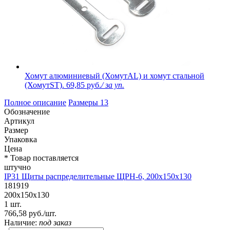
Хомут алюминиевый (ХомутAL) и хомут стальной
(ХомутST).
69,85 руб.
/ за уп.
Полное описание
Размеры
13
Обозначение
Артикул
Размер
Упаковка
Цена
* Товар поставляется
штучно
IP31 Щиты распределительные ЩРН-6, 200х150х130
181919
200х150х130
1 шт.
766,58 руб./шт.
Наличие:
под заказ