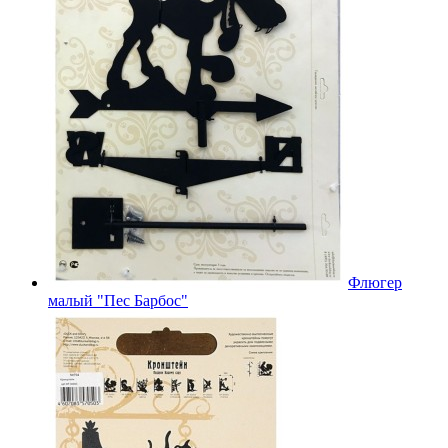
Флюгер
малый "Пес Барбос"