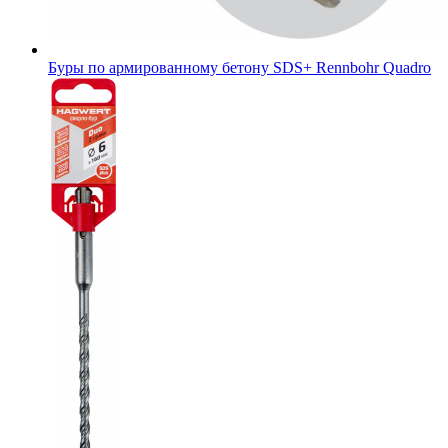
Буры по армированному бетону SDS+ Rennbohr Quadro