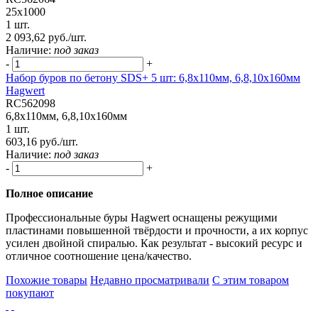
25x1000
1 шт.
2 093,62 руб./шт.
Наличие:
под заказ
-
+
Набор буров по бетону SDS+ 5 шт: 6,8х110мм, 6,8,10х160мм
Hagwert
RC562098
6,8x110мм, 6,8,10x160мм
1 шт.
603,16 руб./шт.
Наличие:
под заказ
-
+
Полное описание
Профессиональные буры Hagwert оснащены режущими
пластинами повышенной твёрдости и прочности, а их корпус
усилен двойной спиралью. Как результат - высокий ресурс и
отличное соотношение цена/качество.
Похожие товары
Недавно просматривали
С этим товаром
покупают