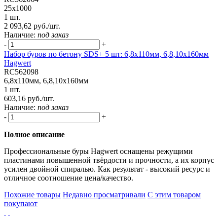
25x1000
1 шт.
2 093,62 руб./шт.
Наличие:
под заказ
-
+
Набор буров по бетону SDS+ 5 шт: 6,8х110мм, 6,8,10х160мм
Hagwert
RC562098
6,8x110мм, 6,8,10x160мм
1 шт.
603,16 руб./шт.
Наличие:
под заказ
-
+
Полное описание
Профессиональные буры Hagwert оснащены режущими
пластинами повышенной твёрдости и прочности, а их корпус
усилен двойной спиралью. Как результат - высокий ресурс и
отличное соотношение цена/качество.
Похожие товары
Недавно просматривали
С этим товаром
покупают