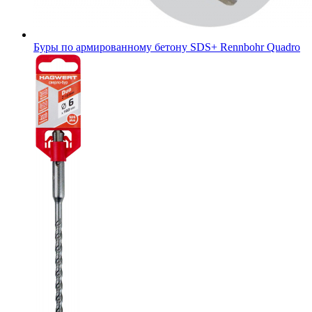
Буры по армированному бетону SDS+ Rennbohr Quadro