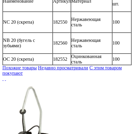
Наименование
Артикул
Материал
шт.
Нержавеющая
NC 20 (скрепа)
182550
100
сталь
NB 20 (бугель с
Нержавеющая
182560
100
зубьями)
сталь
Оцинкованная
OC 20 (скрепа)
182552
100
сталь
Похожие товары
Недавно просматривали
С этим товаром
покупают