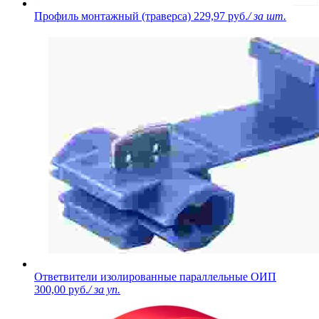
Профиль монтажный (траверса)
229,97 руб.
/ за шт.
Ответвители изолированные параллельные ОИП
300,00 руб.
/ за уп.