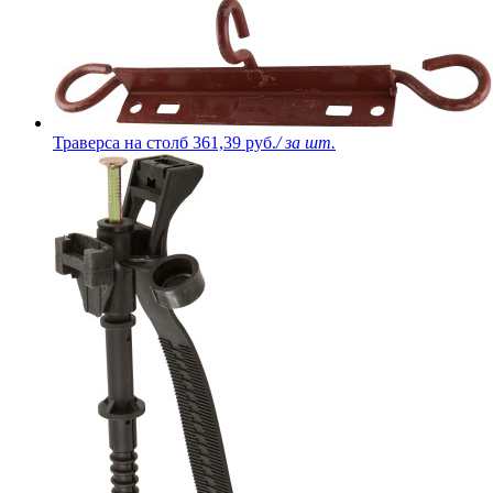
Траверса на столб
361,39 руб.
/ за шт.