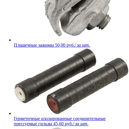
Плашечные зажимы
50,00 руб.
/ за шт.
Герметичные изолированные соединительные
прессуемые гильзы
45,60 руб.
/ за шт.