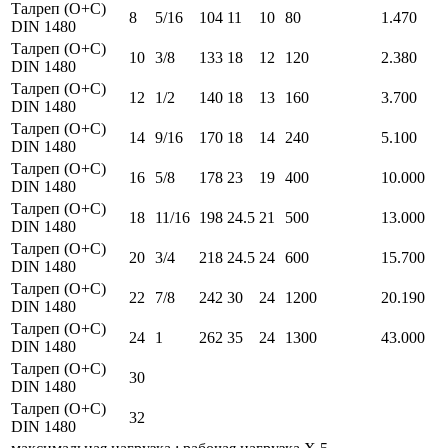
Талреп (О+С)
8
5/16
104
11
10
80
1.470
DIN 1480
Талреп (О+С)
10
3/8
133
18
12
120
2.380
DIN 1480
Талреп (О+С)
12
1/2
140
18
13
160
3.700
DIN 1480
Талреп (О+С)
14
9/16
170
18
14
240
5.100
DIN 1480
Талреп (О+С)
16
5/8
178
23
19
400
10.000
DIN 1480
Талреп (О+С)
18
11/16
198
24.5
21
500
13.000
DIN 1480
Талреп (О+С)
20
3/4
218
24.5
24
600
15.700
DIN 1480
Талреп (О+С)
22
7/8
242
30
24
1200
20.190
DIN 1480
Талреп (О+С)
24
1
262
35
24
1300
43.000
DIN 1480
Талреп (О+С)
30
DIN 1480
Талреп (О+С)
32
DIN 1480