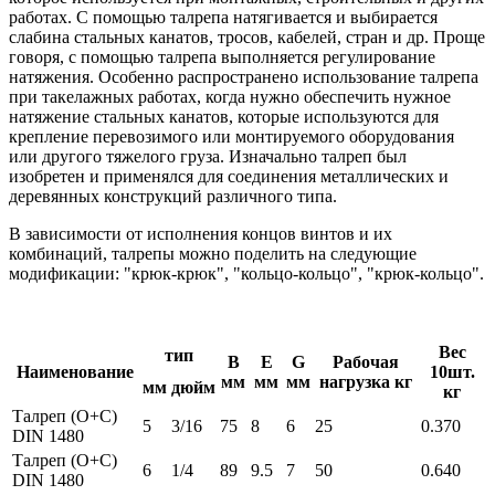
работах. С помощью талрепа натягивается и выбирается
слабина стальных канатов, тросов, кабелей, стран и др. Проще
говоря, с помощью талрепа выполняется регулирование
натяжения. Особенно распространено использование талрепа
при такелажных работах, когда нужно обеспечить нужное
натяжение стальных канатов, которые используются для
крепление перевозимого или монтируемого оборудования
или другого тяжелого груза. Изначально талреп был
изобретен и применялся для соединения металлических и
деревянных конструкций различного типа.
В зависимости от исполнения концов винтов и их
комбинаций, талрепы можно поделить на следующие
модификации: "крюк-крюк", "кольцо-кольцо", "крюк-кольцо".
Вес
тип
B
E
G
Рабочая
Наименование
10шт.
мм
мм
мм
нагрузка кг
мм
дюйм
кг
Талреп (О+С)
5
3/16
75
8
6
25
0.370
DIN 1480
Талреп (О+С)
6
1/4
89
9.5
7
50
0.640
DIN 1480