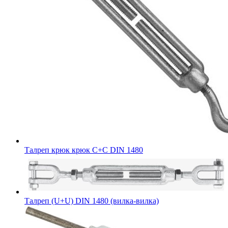
Талреп крюк крюк С+С DIN 1480
Талреп (U+U) DIN 1480 (вилка-вилка)