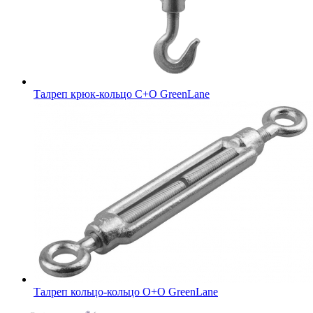
Талреп крюк-кольцо С+O GreenLane
Талреп кольцо-кольцо О+О GreenLane