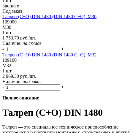
1 шт.
Звоните
Под заказ
Талреп (С+О) DIN 1480 (DIN 1480 C+O), М30
109000
М30
1 шт.
1 753,70 руб./шт.
Наличие:
на складе
-
+
Талреп (С+О) DIN 1480 (DIN 1480 C+O), М32
109100
М32
1 шт.
2 969,30 руб./шт.
Наличие:
под заказ
-
+
Полное описание
Талреп (С+О) DIN 1480
Талреп — это специальное техническое приспособление,
которое используется при монтажных, строительных и других