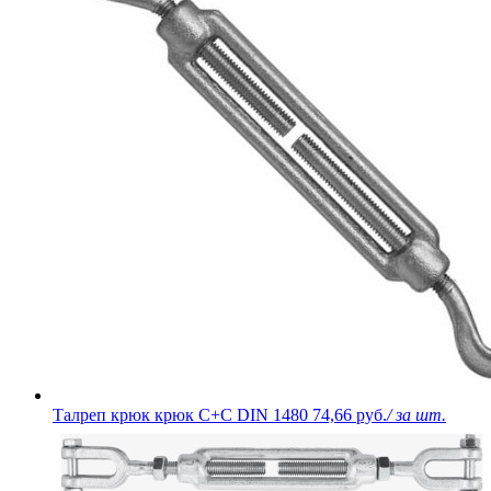
Талреп крюк крюк С+С DIN 1480
74,66 руб.
/ за шт.