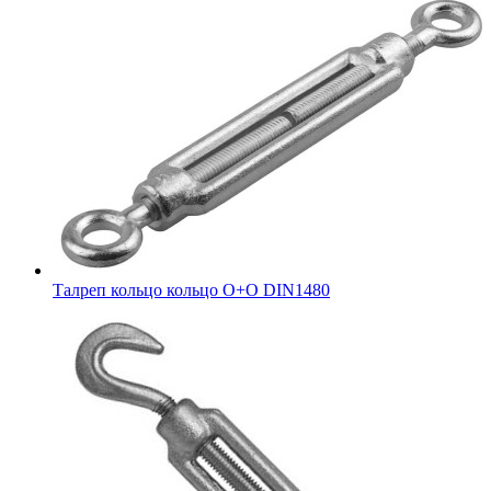
Талреп кольцо кольцо О+О DIN1480