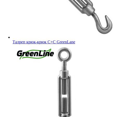
Талреп крюк-крюк C+C GreenLane