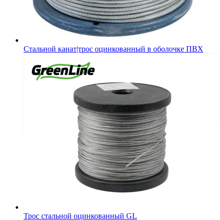
Стальной канат|трос оцинкованный в оболочке ПВХ
Трос стальной оцинкованный GL