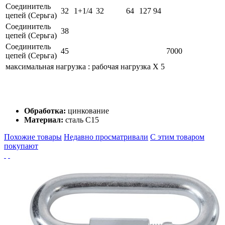
Соединитель
32
1+1/4
32
64
127
94
цепей (Серьга)
Соединитель
38
цепей (Серьга)
Соединитель
45
7000
цепей (Серьга)
максимальная нагрузка : рабочая нагрузка Х 5
Обработка:
цинкование
Материал:
сталь C15
Похожие товары
Недавно просматривали
С этим товаром
покупают