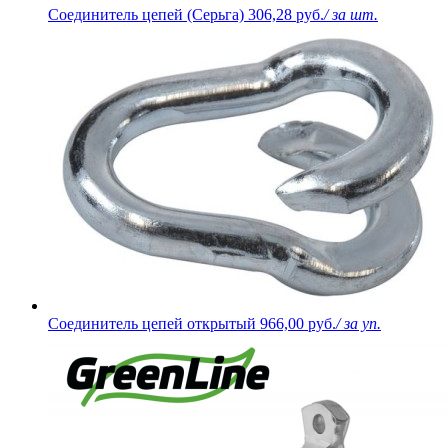
Соединитель цепей (Серьга)
306,28 руб.
/ за шт.
Соединитель цепей открытый
966,00 руб.
/ за уп.