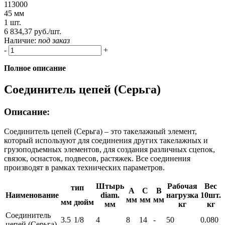
113000
45 мм
1 шт.
6 834,37 руб./шт.
Наличие:
под заказ
-
+
Полное описание
Соединитель цепей (Серьга)
Описание:
Соединитель цепей (Серьга) – это такелажный элемент,
который используют для соединения других такелажных и
грузоподъемных элементов, для создания различных сцепок,
связок, оснасток, подвесов, растяжек. Все соединения
производят в рамках технических параметров.
Штырь
Рабочая
Вес
тип
A
C
B
Наименование
diam.
нагрузка
10шт.
мм
мм
мм
мм
дюйм
мм
кг
кг
Соединитель
3.5
1/8
4
8
14
-
50
0.080
цепей (Серьга)