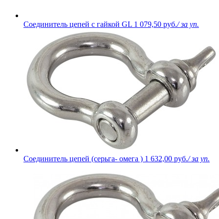
Соединитель цепей с гайкой GL
1 079,50 руб.
/ за уп.
Соединитель цепей (серьга- омега )
1 632,00 руб.
/ за уп.