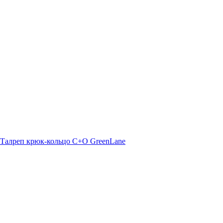
Талреп крюк-кольцо С+O GreenLane