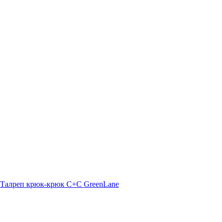
Талреп крюк-крюк C+C GreenLane