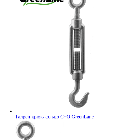
Талреп крюк-кольцо С+O GreenLane