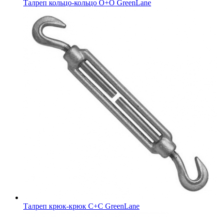
Талреп кольцо-кольцо О+О GreenLane
Талреп крюк-крюк C+C GreenLane