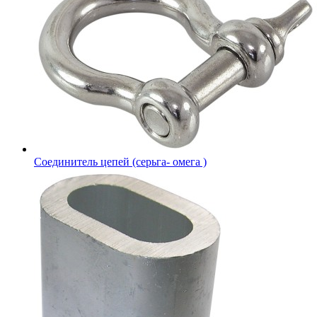
Соединитель цепей (серьга- омега )