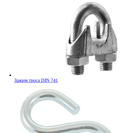
Зажим троса DIN 741