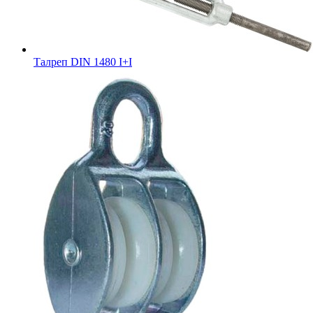
Талреп DIN 1480 I+I