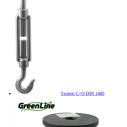
Талреп С+О DIN 1480