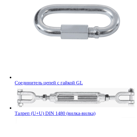
Соединитель цепей с гайкой GL
Талреп (U+U) DIN 1480 (вилка-вилка)