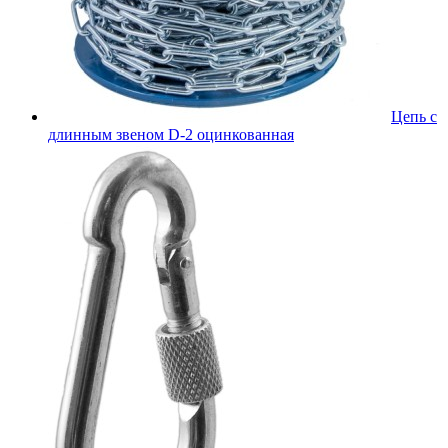
Цепь с
длинным звеном D-2 оцинкованная