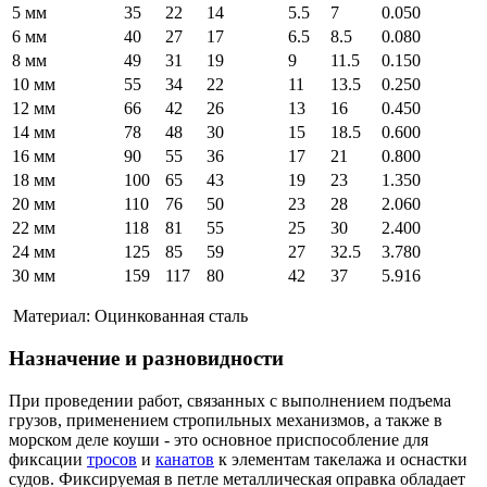
5 мм
35
22
14
5.5
7
0.050
6 мм
40
27
17
6.5
8.5
0.080
8 мм
49
31
19
9
11.5
0.150
10 мм
55
34
22
11
13.5
0.250
12 мм
66
42
26
13
16
0.450
14 мм
78
48
30
15
18.5
0.600
16 мм
90
55
36
17
21
0.800
18 мм
100
65
43
19
23
1.350
20 мм
110
76
50
23
28
2.060
22 мм
118
81
55
25
30
2.400
24 мм
125
85
59
27
32.5
3.780
30 мм
159
117
80
42
37
5.916
Материал: Оцинкованная сталь
Назначение и разновидности
При проведении работ, связанных с выполнением подъема
грузов, применением стропильных механизмов, а также в
морском деле коуши - это основное приспособление для
фиксации
тросов
и
канатов
к элементам такелажа и оснастки
судов. Фиксируемая в петле металлическая оправка обладает