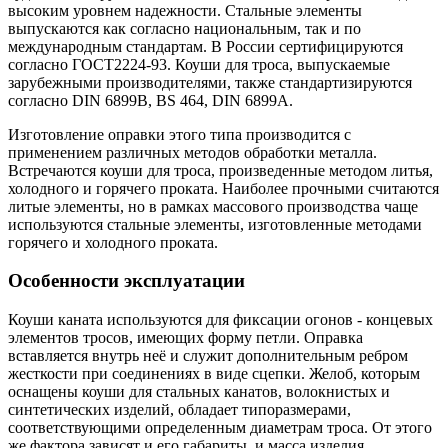
высоким уровнем надежности. Стальные элементы
выпускаются как согласно национальным, так и по
международным стандартам. В России сертифицируются
согласно ГОСТ2224-93. Коуши для троса, выпускаемые
зарубежными производителями, также стандартизируются
согласно DIN 6899B, BS 464, DIN 6899A.
Изготовление оправки этого типа производится с
применением различных методов обработки металла.
Встречаются коуши для троса, произведенные методом литья,
холодного и горячего проката. Наиболее прочными считаются
литые элементы, но в рамках массового производства чаще
используются стальные элементы, изготовленные методами
горячего и холодного проката.
Особенности эксплуатации
Коуши каната используются для фиксации огонов - концевых
элементов тросов, имеющих форму петли. Оправка
вставляется внутрь неё и служит дополнительным ребром
жесткости при соединениях в виде сцепки. Желоб, которым
оснащены коуши для стальных канатов, волокнистых и
синтетических изделий, обладает типоразмерами,
соответствующими определенным диаметрам троса. От этого
же фактора зависят и его габариты, и масса изделия.