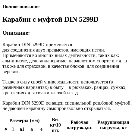
Полное описание
Карабин с муфтой DIN 5299D
Описание:
Карабин DIN 5299D применяется
для соединения двух предметов, имеющих петли.
Применяются во многих видах деятельности, таких как:
альпинизме, дельтапланеризме, парашютном спорте и т.д., а
так же для страховок, в качестве блоков, для соединения
веревок.
Также в силу своей универсальности используется (в
различных вариантах) в быту - в рюкзаках, ранцах, сумках,
креплениях для связки ключей и т. д.
Карабин DIN 5299D оснащен специальной резьбовой муфтой,
не дающей карабину самопроизвольно открываться.
Вес
Размеры (мм)
Рабочая
Разрушающая
кг/10
нагрузка,кг.
нагрузка, кг
⋄
l
a1
a
e
шт.