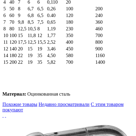
4
40
7
6
6
0,110
20
5
50
8
6,7
6,5
0,26
100
200
6
60
9
6,8
6,5
0.40
120
240
7
70
9,8
8,5
7,5
0,65
180
360
8
80
12,5
10,5
8
1,19
230
460
10
100
15
11,8
12
1,77
350
700
11
120
17,5
12,5
15,5
2,52
400
800
12
140
20
15
19
3,46
450
900
14
180
22
19
35
4,50
580
1160
15
200
22
19
35
5,82
700
1400
Материал:
Оцинкованная сталь
Похожие товары
Недавно просматривали
С этим товаром
покупают