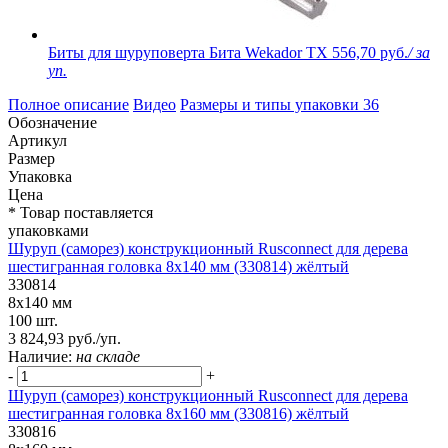
Биты для шуруповерта Бита Wekador TX
556,70 руб.
/ за
уп.
Полное описание
Видео
Размеры и типы упаковки
36
Обозначение
Артикул
Размер
Упаковка
Цена
* Товар поставляется
упаковками
Шуруп (саморез) конструкционный Rusconnect для дерева
шестигранная головка 8х140 мм (330814) жёлтый
330814
8х140 мм
100 шт.
3 824,93 руб./уп.
Наличие:
на складе
-
+
Шуруп (саморез) конструкционный Rusconnect для дерева
шестигранная головка 8х160 мм (330816) жёлтый
330816