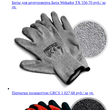
Биты для шуруповерта Бита Wekador TX
556,70 руб.
/ за
уп.
Перчатки поликоттон GRCS
1 027,68 руб.
/ за уп.