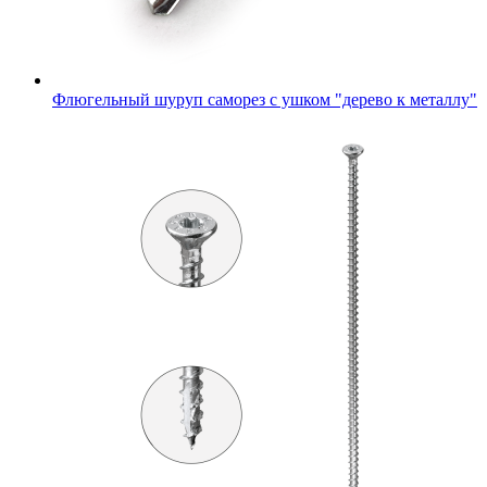
Флюгельный шуруп саморез с ушком "дерево к металлу"