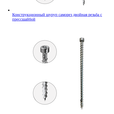
Конструкционный шуруп саморез двойная резьба с
прессшайбой