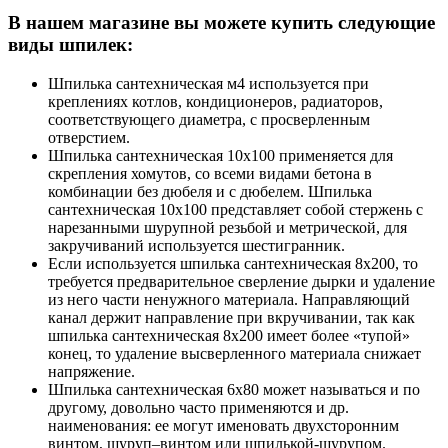
В нашем магазине вы можете купить следующие
виды шпилек:
Шпилька сантехническая м4 используется при
креплениях котлов, кондиционеров, радиаторов,
соответствующего диаметра, с просверленным
отверстием.
Шпилька сантехническая 10х100 применяется для
скрепления хомутов, со всеми видами бетона в
комбинации без дюбеля и с дюбелем. Шпилька
сантехническая 10х100 представляет собой стержень с
нарезанными шурупной резьбой и метрической, для
закручиваний используется шестигранник.
Если используется шпилька сантехническая 8х200, то
требуется предварительное сверление дырки и удаление
из него части ненужного материала. Направляющий
канал держит направление при вкручивании, так как
шпилька сантехническая 8х200 имеет более «тупой»
конец, то удаление высверленного материала снижает
напряжение.
Шпилька сантехническая 6х80 может называться и по
другому, довольно часто применяются и др.
наименования: ее могут именовать двухсторонним
винтом, шуруп–винтом или шпилькой-шурупом.