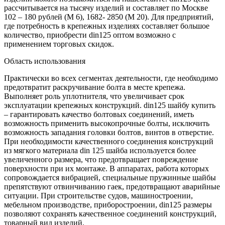
рассчитывается на тысячу изделий и составляет по Москве
102 – 180 рублей (М 6), 1682- 2850 (М 20). Для предприятий,
где потребность в крепежных изделиях составляет большое
количество, приобрести din125 оптом возможно с
применением торговых скидок.
Область использования
Практически во всех сегментах деятельности, где необходимо
предотвратит раскручивание болта в месте крепежа.
Выполняет роль уплотнителя, что увеличивает срок
эксплуатации крепежных конструкций. din125 шайбу купить
– гарантировать качество болтовых соединений, иметь
возможность применить высокопрочные болты, исключить
возможность западания головки болтов, винтов в отверстие.
При необходимости качественного соединения конструкций
из мягкого материала din 125 шайба используется более
увеличенного размера, что предотвращает повреждение
поверхности при их монтаже. В аппаратах, работа которых
сопровождается вибрацией, специальные пружинные шайбы
препятствуют отвинчиванию гаек, предотвращают аварийные
ситуации. При строительстве судов, машиностроении,
мебельном производстве, приборостроении, din125 размеры
позволяют сохранять качественное соединений конструкций,
товарный вид изделий.