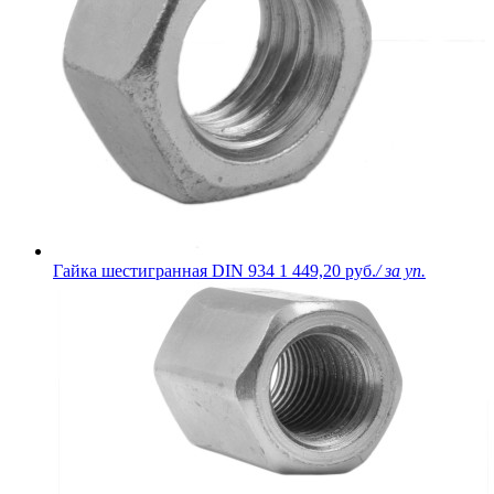
Гайка шестигранная DIN 934
1 449,20 руб.
/ за уп.