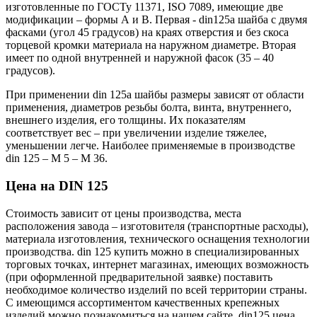
изготовленные по ГОСТу 11371, ISO 7089, имеющие две
модификации – формы А и В. Первая - din125a шайба с двумя
фасками (угол 45 градусов) на краях отверстия и без скоса
торцевой кромки материала на наружном диаметре. Вторая
имеет по одной внутренней и наружной фасок (35 – 40
градусов).
При применении din 125a шайбы размеры зависят от области
применения, диаметров резьбы болта, винта, внутреннего,
внешнего изделия, его толщины. Их показателям
соответствует вес – при увеличении изделие тяжелее,
уменьшении легче. Наиболее применяемые в производстве
din 125 – М 5 – М 36.
Цена на DIN 125
Стоимость зависит от цены производства, места
расположения завода – изготовителя (транспортные расходы),
материала изготовления, технического оснащения технологии
производства. din 125 купить можно в специализированных
торговых точках, интернет магазинах, имеющих возможность
(при оформленной предварительной заявке) поставить
необходимое количество изделий по всей территории страны.
С имеющимся ассортиментом качественных крепежных
изделий можно познакомиться на нашем сайте. din125 цена