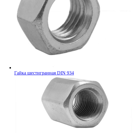
Гайка шестигранная DIN 934