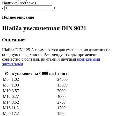
Наличие:
под заказ
-
+
Полное описание
Шайба увеличенная DIN 9021
Описание:
Шайба DIN 125 А применяется для уменьшения давления на
опорную поверхность. Рекомендуется для применения
совместно с болтами, винтами и другими
крепежными
элементами
.
в упаковке [кг/1000 шт]
т [шт]
∅
М6
1,02
24500
М8
1,83
13500
М10
3,57
7000
М12
6,27
4000
М14
8,62
2750
М16
11,3
1700
М20
17,2
1250