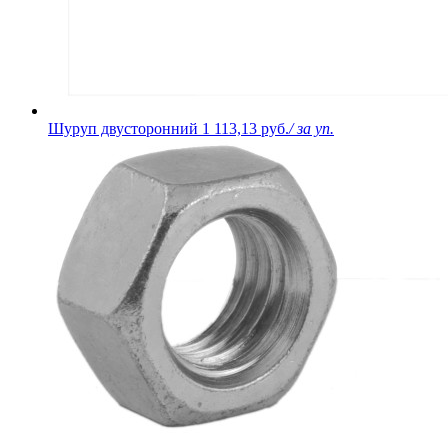
Шуруп двусторонний
1 113,13 руб.
/ за уп.