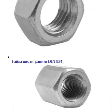
Гайка шестигранная DIN 934