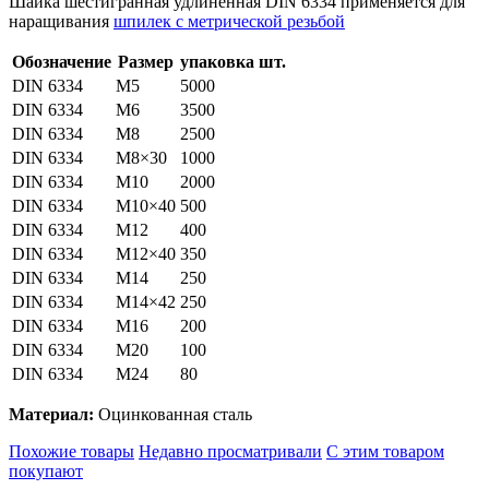
Шайка шестигранная удлиненная DIN 6334 применяется для
наращивания
шпилек с метрической резьбой
Обозначение
Размер
упаковка шт.
DIN 6334
М5
5000
DIN 6334
М6
3500
DIN 6334
М8
2500
DIN 6334
М8×30
1000
DIN 6334
М10
2000
DIN 6334
М10×40
500
DIN 6334
М12
400
DIN 6334
М12×40
350
DIN 6334
М14
250
DIN 6334
М14×42
250
DIN 6334
М16
200
DIN 6334
М20
100
DIN 6334
М24
80
Материал:
Оцинкованная сталь
Похожие товары
Недавно просматривали
С этим товаром
покупают