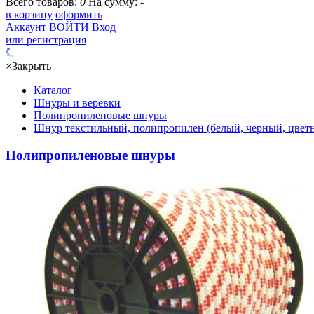
Всего товаров:
0
На сумму:
-
в корзину
оформить
Аккаунт
ВОЙТИ
Вход
или регистрация
×
Закрыть
Каталог
Шнуры и верёвки
Полипропиленовые шнуры
Шнур текстильный, полипропилен (белый, черный, цветн
Полипропиленовые шнуры