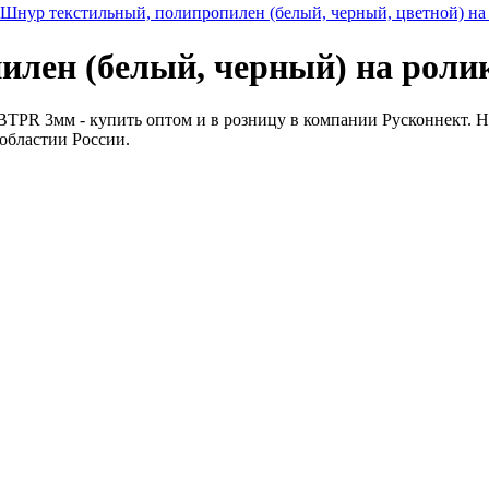
Шнур текстильный, полипропилен (белый, черный, цветной) на
илен (белый, черный) на рол
PR 3мм - купить оптом и в розницу в компании Русконнект. Низ
 областии России.