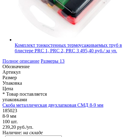
Комплект тонкостенных термоусаживаемых труб в
блистере PRC 1, PRC 2, PRC 3
495,40 руб.
/ за уп.
Полное описание
Размеры
13
Обозначение
Артикул
Размер
Упаковка
Цена
* Товар поставляется
упаковками
Скоба металлическая двухлапковая СМД 8-9 мм
185023
8-9 мм
100 шт.
239,20 руб./уп.
Наличие:
на складе