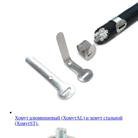
Хомут алюминиевый (ХомутAL) и хомут стальной
(ХомутST).