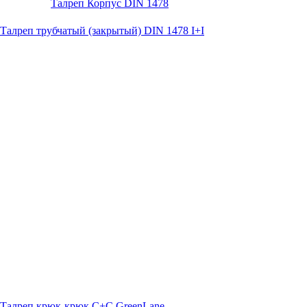
Талреп Корпус DIN 1478
Талреп трубчатый (закрытый) DIN 1478 I+I
Талреп крюк-крюк C+C GreenLane