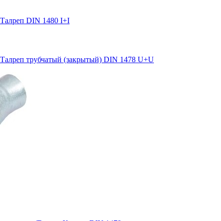
Талреп DIN 1480 I+I
Талреп трубчатый (закрытый) DIN 1478 U+U