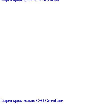
Талреп крюк-кольцо С+O GreenLane