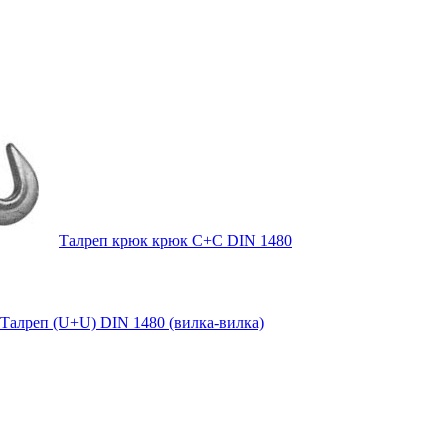
Талреп крюк крюк С+С DIN 1480
Талреп (U+U) DIN 1480 (вилка-вилка)