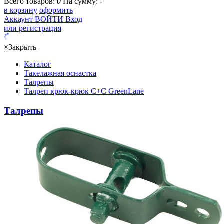
Всего товаров:
0
На сумму:
-
в корзину
оформить
Аккаунт
ВОЙТИ
Вход
или регистрация
×
Закрыть
Каталог
Такелажная оснастка
Талрепы
Талреп крюк-крюк C+C GreenLane
Талрепы