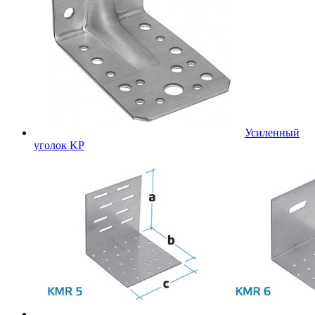
Усиленный
уголок KP