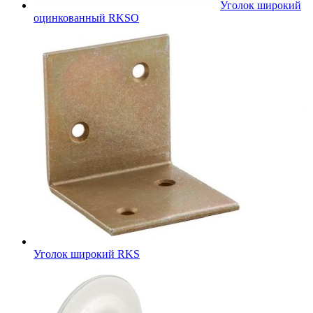
Уголок широкий
оцинкованный RKSО
Уголок широкий RKS