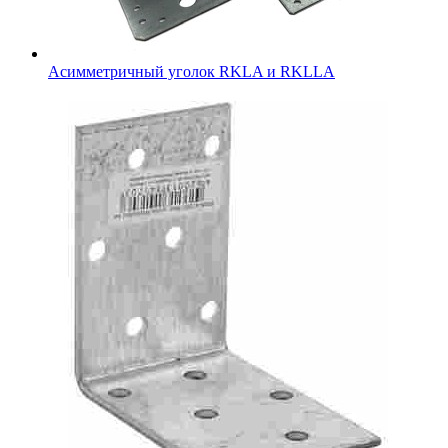
Асимметричный уголок RKLA и RKLLA