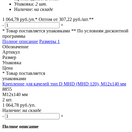
Упаковка:
2 шт.
Наличие:
на складе
1 064,78 руб.
/
уп.
*
Оптом от
307,22 руб.
/шт.**
-
+
* Товар поставляется упаковками
** По условиям
дисконтной
программы
Полное описание
Размеры
1
Обозначение
Артикул
Размер
Упаковка
Цена
* Товар поставляется
упаковками
Крепление для качелей тип D MHD (MHD 120), M12x140 мм
8855
M12x140 мм
2 шт.
1 064,78 руб./уп.
Наличие:
на складе
-
+
Полное описание