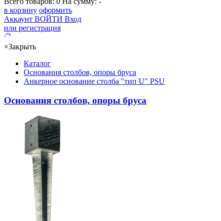
Всего товаров:
0
На сумму:
-
в корзину
оформить
Аккаунт
ВОЙТИ
Вход
или регистрация
×
Закрыть
Каталог
Основания столбов, опоры бруса
Анкерное основание столба "тип U" PSU
Основания столбов, опоры бруса