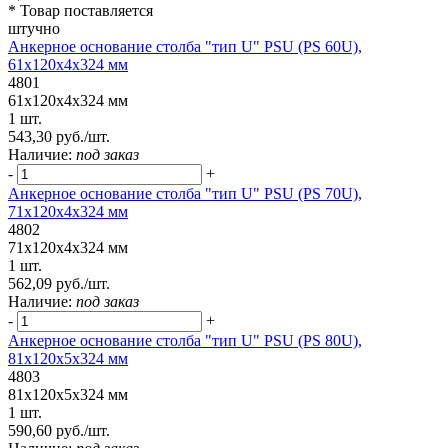
* Товар поставляется
штучно
Анкерное основание столба "тип U" PSU (PS 60U),
61х120х4х324 мм
4801
61х120х4х324 мм
1 шт.
543,30 руб./шт.
Наличие:
под заказ
-
+
Анкерное основание столба "тип U" PSU (PS 70U),
71х120х4х324 мм
4802
71х120х4х324 мм
1 шт.
562,09 руб./шт.
Наличие:
под заказ
-
+
Анкерное основание столба "тип U" PSU (PS 80U),
81х120х5х324 мм
4803
81х120х5х324 мм
1 шт.
590,60 руб./шт.