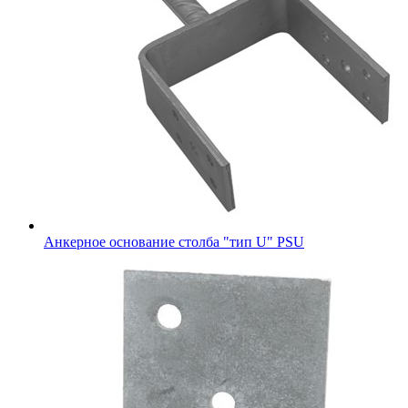
Анкерное основание столба "тип U" PSU