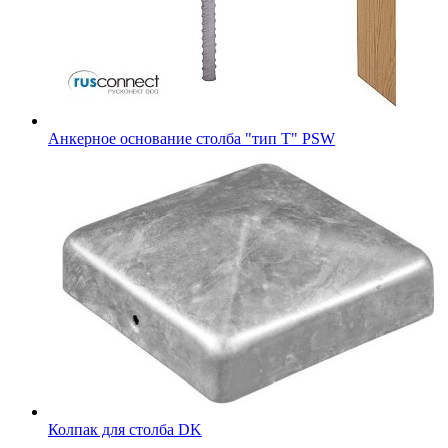
Анкерное основание столба "тип T" PSW
Колпак для столба DK