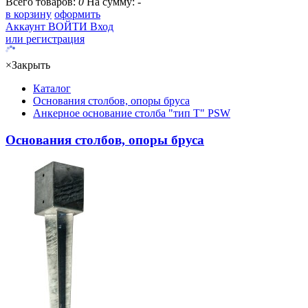
Всего товаров:
0
На сумму:
-
в корзину
оформить
Аккаунт
ВОЙТИ
Вход
или регистрация
×
Закрыть
Каталог
Основания столбов, опоры бруса
Анкерное основание столба "тип T" PSW
Основания столбов, опоры бруса