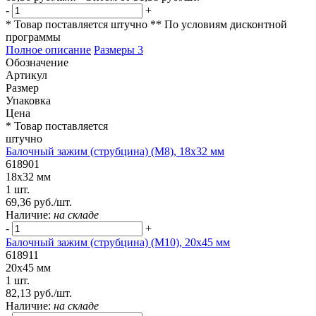
-
+
* Товар поставляется штучно
** По условиям
дисконтной
программы
Полное описание
Размеры
3
Обозначение
Артикул
Размер
Упаковка
Цена
* Товар поставляется
штучно
Балочный зажим (струбцина) (М8), 18х32 мм
618901
18х32 мм
1 шт.
69,36 руб./шт.
Наличие:
на складе
-
+
Балочный зажим (струбцина) (М10), 20х45 мм
618911
20х45 мм
1 шт.
82,13 руб./шт.
Наличие:
на складе