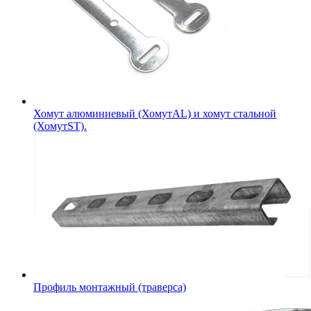
Хомут алюминиевый (ХомутAL) и хомут стальной
(ХомутST).
Профиль монтажный (траверса)