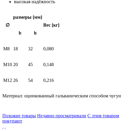
высокая надёжность
размеры [мм]
∅
Вес [кг]
b
h
М8
18
32
0,080
M10
20
45
0,148
М12
26
54
0,216
Материал: оцинкованный гальваническим способом чугун
Похожие товары
Недавно просматривали
С этим товаром
покупают