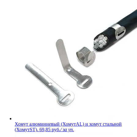
Хомут алюминиевый (ХомутAL) и хомут стальной
(ХомутST).
69,85 руб.
/ за уп.