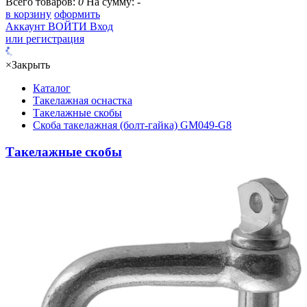
Всего товаров:
0
На сумму:
-
в корзину
оформить
Аккаунт
ВОЙТИ
Вход
или регистрация
×
Закрыть
Каталог
Такелажная оснастка
Такелажные скобы
Скоба такелажная (болт-гайка) GM049-G8
Такелажные скобы