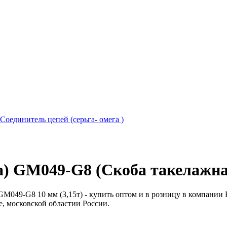
Соединитель цепей (серьга- омега )
а) GM049-G8 (Скоба такелажная
GM049-G8 10 мм (3,15т) - купить оптом и в розницу в компании 
ве, московской областии России.