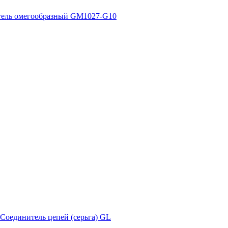
ель омегообразный GM1027-G10
Соединитель цепей (серьга) GL