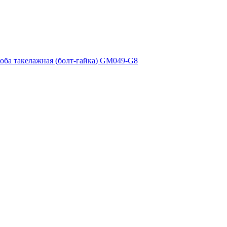
оба такелажная (болт-гайка) GM049-G8