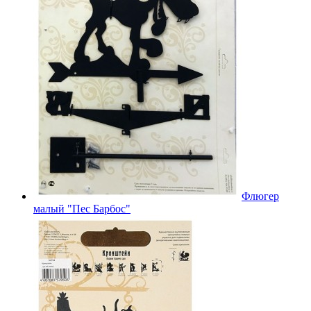
Флюгер
малый "Пес Барбос"