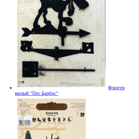
Флюгер
малый "Пес Барбос"