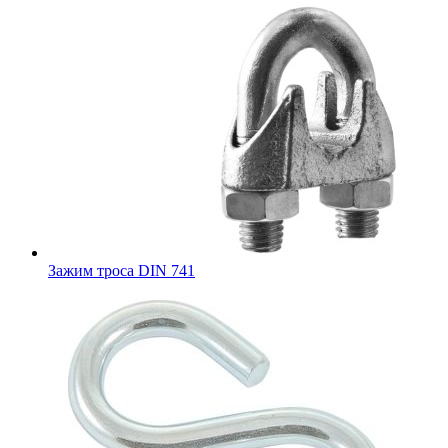
Зажим троса DIN 741