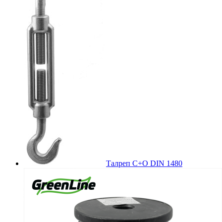
Талреп С+О DIN 1480