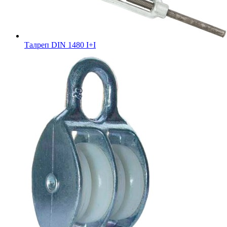
Талреп DIN 1480 I+I