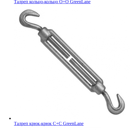
Талреп кольцо-кольцо О+О GreenLane
Талреп крюк-крюк C+C GreenLane