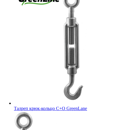
Талреп крюк-кольцо С+O GreenLane