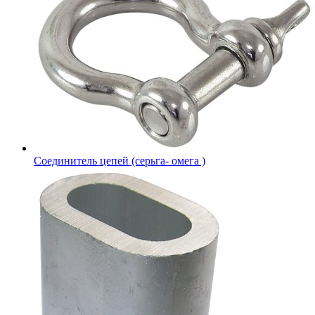
Соединитель цепей (серьга- омега )