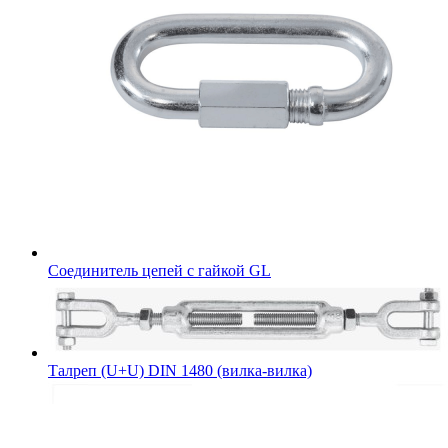
Соединитель цепей с гайкой GL
Талреп (U+U) DIN 1480 (вилка-вилка)