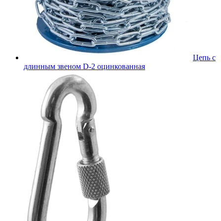
Цепь с
длинным звеном D-2 оцинкованная