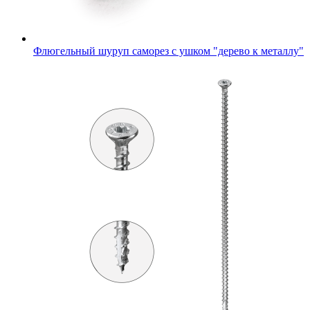
Флюгельный шуруп саморез с ушком "дерево к металлу"