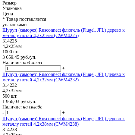
Размер
Упаковка
Цена
* Товар поставляется
упаковками
Шуруп (саморез) Rusconnect флюгель (Flugel, JFL) дерево к
металлу потай 4,2х25мм (CWM4225)
314225
4,2х25мм
1000 шт.
3 659,45 руб./уп.
Наличие:
под заказ
-
+
Шуруп (саморез) Rusconnect флюгель (Flugel, JFL) дерево к
металлу потай 4,2х32мм (CWM4232)
314232
4,2х32мм
500 шт.
1 966,03 руб./уп.
Наличие:
на складе
-
+
Шуруп (саморез) Rusconnect флюгель (Flugel, JFL) дерево к
металлу потай 4,2х38мм (CWM4238)
314238
4,2х38мм