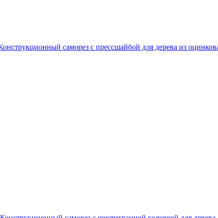
Конструкционный саморез с прессшайбой для дерева из оцинков
Конструкционный саморез с шестигранной головкой для дерева