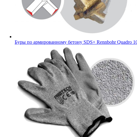
Буры по армированному бетону SDS+ Rennbohr Quadro
1