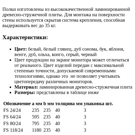
Полки изготовлены из высококачественной ламинированной
древесно-стружечной плиты. Для монтажа на поверхности
стены используется скрытая система крепления, способная
выдерживать вес до 35 кг.
Характеристики:
Цвет:
белый, белый глянец, дуб сонома, бук, яблоня,
венге, дуб, ольха, конго, серый, черный
Цвет продукции на экране монитора может отличаться
от реального. Цвет изделий передан с максимальной
степенью точности, допускаемой современными
технологиями, однако это не позволяет учитывать
цветопередачу различных мониторов.
Материал:
ламинированная древесно-стружечная плита
Размеры:
представлены в таблице ниже
Обозначение
a мм
b мм
толщина мм
упаковка шт.
FS 24/24
235
235
40
3
FS 64/24
595
235
40
3
FS 80/24
795
235
40
3
FS 118/24
1180
235
40
3