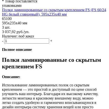
* Товар поставляется
упаковками
Полки ламинированные со скрытым креплением FS (FS 60/24
HG белый глянцевый), 595х235х40 мм
65100
595х235х40 мм
3 шт.
3 037,92 руб./уп.
Наличие:
под заказ
-
+
Полное описание
Полки ламинированные со скрытым
креплением FS
Описание:
Использование ламинированных полок со скрытым
креплением — это простой и доступный по цене способ
улучшить ваш интерьер. Благодаря их высокому качеству,
легкости монтажа и красивому внешнему виду, можно
легко создать удобную и гармонично вписывающуюся в
дизайн интерьера систему хранения вещей или просто