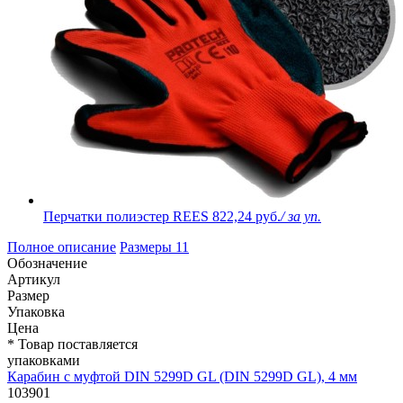
Перчатки полиэстер REES
822,24 руб.
/ за уп.
Полное описание
Размеры
11
Обозначение
Артикул
Размер
Упаковка
Цена
* Товар поставляется
упаковками
Карабин с муфтой DIN 5299D GL (DIN 5299D GL), 4 мм
103901