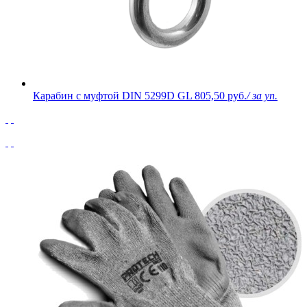
Карабин с муфтой DIN 5299D GL
805,50 руб.
/ за уп.