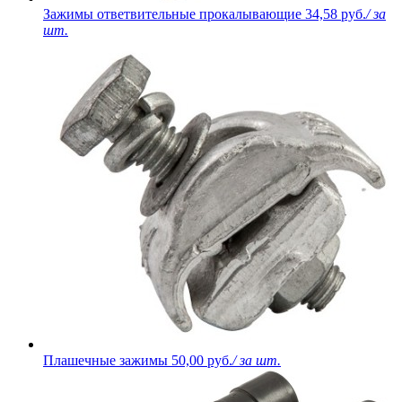
Зажимы ответвительные прокалывающие
34,58 руб.
/ за
шт.
Плашечные зажимы
50,00 руб.
/ за шт.