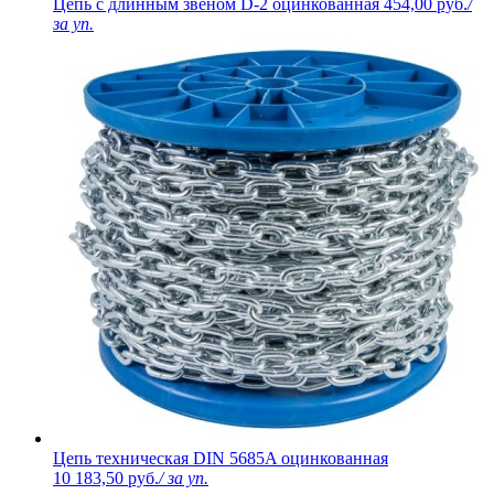
Цепь с длинным звеном D-2 оцинкованная
454,00 руб.
/
за уп.
Цепь техническая DIN 5685A оцинкованная
10 183,50 руб.
/ за уп.