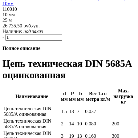
10мм
110010
10 мм
25 м
26 735,50 руб./уп.
Наличие:
под заказ
-
+
Полное описание
Цепь техническая DIN 5685A
оцинкованная
Max.
d
P
b
Вес 1-го
Наименование
нагрузка
мм
мм
мм
метра кг/м
кг
Цепь техническая DIN
1.5
13
7
0.037
5685/A оцнкованная
Цепь техническая DIN
2
14
10
0.080
200
5685/A оцнкованная
Цепь техническая DIN
3
19
13
0.160
300