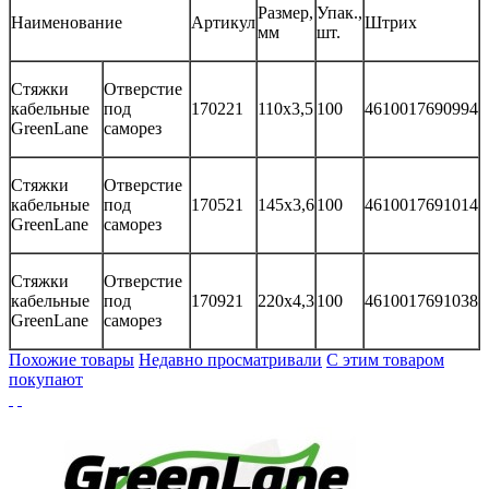
Размер,
Упак.,
Наименование
Артикул
Штрих
мм
шт.
Стяжки
Отверстие
кабельные
под
170221
110х3,5
100
4610017690994
GreenLane
саморез
Стяжки
Отверстие
кабельные
под
170521
145х3,6
100
4610017691014
GreenLane
саморез
Стяжки
Отверстие
кабельные
под
170921
220х4,3
100
4610017691038
GreenLane
саморез
Похожие товары
Недавно просматривали
С этим товаром
покупают