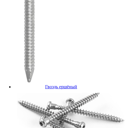
Гвоздь ершёный