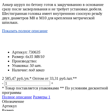
Анкер шуруп по бетону готов к закручиванию в основание
сразу после засверливания и не требует установки дюбеля.
Шестигранная головка имеет внутреннюю соосную резьбу
двух диаметров М8 и М10 для крепления метрической
шпильки.
Показать полное описание
Артикул:
730635
Размер:
6х35 М8/10
Производство:
Упаковка:
50 шт.
Наличие:
под заказ
2 585,47 руб.
/
уп.
*
Оптом от
33,31 руб.
/шт.**
-
+
* Товар поставляется упаковками
** По условиям
дисконтной
программы
Полное описание
Размеры
1
Обозначение
Артикул
Размер