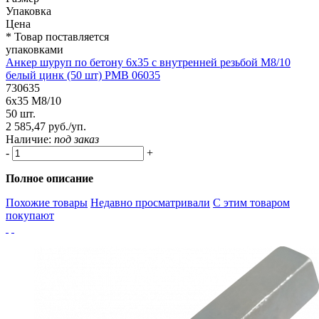
Упаковка
Цена
* Товар поставляется
упаковками
Анкер шуруп по бетону 6х35 с внутренней резьбой М8/10
белый цинк (50 шт) PMB 06035
730635
6х35 М8/10
50 шт.
2 585,47 руб./уп.
Наличие:
под заказ
-
+
Полное описание
Похожие товары
Недавно просматривали
С этим товаром
покупают