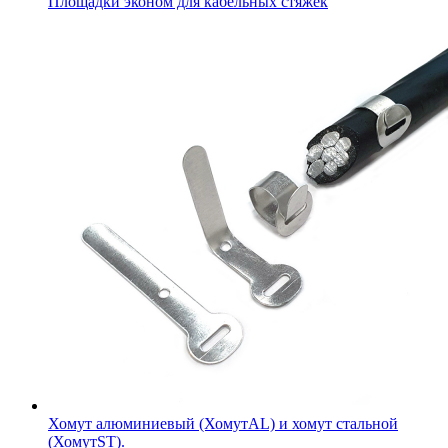
Площадки эконом для кабельных стяжек
Хомут алюминиевый (ХомутAL) и хомут стальной
(ХомутST).