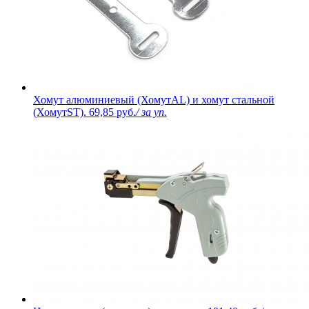
Хомут алюминиевый (ХомутAL) и хомут стальной
(ХомутST).
69,85 руб.
/ за уп.