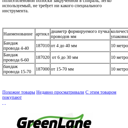
полиэтиленовой полоски закрученной в спираль, легко
используемый, не требует ни какого специального
инструмента.
диаметр формируемого пучка
количест
Наименование
артикл
проводов мм
упаковк
Бандаж
187010
от 4 до 40 мм
10 метр
провода 4-40
Бандаж
187020
от 6 до 30 мм
10 метр
провода 6-60
бандаж
187000
от 15-70 мм
10 метр
провода 15-70
Похожие товары
Недавно просматривали
С этим товаром
покупают