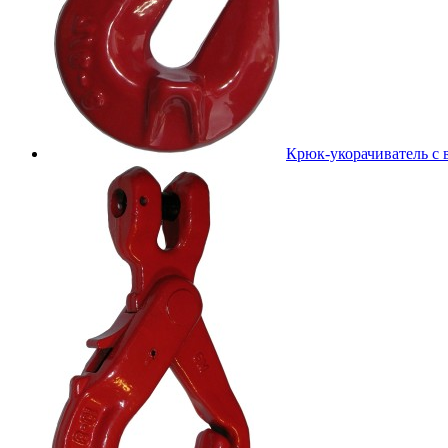
Крюк-укорачиватель с