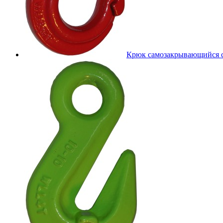
Крюк самозакрывающийся 